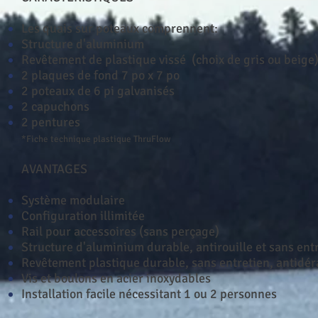
Les quais sur poteaux comprennent:
Structure d'aluminium
Revêtement de plastique vissé (choix de gris ou beige
2 plaques de fond 7 po x 7 po
2 poteaux de 6 pi galvanisés
2 capuchons
2 pentures
*Fiche technique plastique ThruFlow
AVANTAGES
Système modulaire
Configuration illimitée
Rail pour accessoires (sans perçage)
Structure d'aluminium durable, antirouille et sans ent
Revêtement plastique durable, sans entretien, antidéra
Vis et boulons en acier inoxydables
Installation facile nécessitant 1 ou 2 personnes