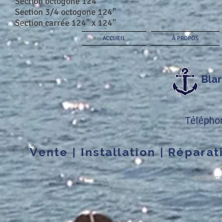
Section octogone 124"
Section 3/4 octogone 124"
Section carrée 124" x 124"
ACCUEIL
À PROPOS
Blar
Télépho
Vente | Installation | Réparat
​©1994-2023