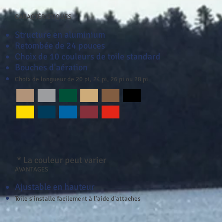
CARACTÉRISTIQUES
Structure en aluminium
Retombée de 24 pouces
Choix de 10 couleurs de toile standard
Bouches d'aération
Choix de longueur de 20 pi, 24 pi, 26 pi ou 28 pi
* La couleur peut varier
AVANTAGES
Ajustable en hauteur
Toile s'installe facilement à l'aide d'attaches